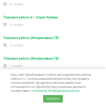
21 ноября
Плановые работы в г. Старая Купавна
16 ноября
Плановые работы (Интерактивное ТВ)
16 ноября
Плановые работы (Интерактивное ТВ)
7 ноября
Наш сайт обрабатывает Cookies для корректной работы
сайта в т.ч. с использованием метрических программ и
Открыта техническая возможность подключения услуг связи в г. о.
систем аналитик. Продолжая им пользоваться вы
Лосино-Петровский
соглашаетесь на обработку персональных данных в
соответствии
с политикой конфиденциальности.
30 октября
ПРИНЯТЬ