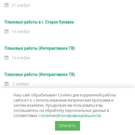
21 ноября
Плановые работы в г. Старая Купавна
16 ноября
Плановые работы (Интерактивное ТВ)
16 ноября
Плановые работы (Интерактивное ТВ)
7 ноября
Наш сайт обрабатывает Cookies для корректной работы
сайта в т.ч. с использованием метрических программ и
Открыта техническая возможность подключения услуг связи в г. о.
систем аналитик. Продолжая им пользоваться вы
Лосино-Петровский
соглашаетесь на обработку персональных данных в
соответствии
с политикой конфиденциальности.
30 октября
ПРИНЯТЬ