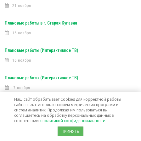
21 ноября
Плановые работы в г. Старая Купавна
16 ноября
Плановые работы (Интерактивное ТВ)
16 ноября
Плановые работы (Интерактивное ТВ)
7 ноября
Наш сайт обрабатывает Cookies для корректной работы
сайта в т.ч. с использованием метрических программ и
Открыта техническая возможность подключения услуг связи в г. о.
систем аналитик. Продолжая им пользоваться вы
Лосино-Петровский
соглашаетесь на обработку персональных данных в
соответствии
с политикой конфиденциальности.
30 октября
ПРИНЯТЬ