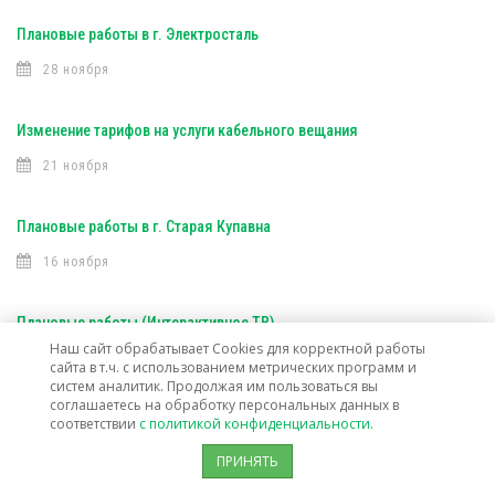
Плановые работы в г. Электросталь
28 ноября
Изменение тарифов на услуги кабельного вещания
21 ноября
Плановые работы в г. Старая Купавна
16 ноября
Плановые работы (Интерактивное ТВ)
Наш сайт обрабатывает Cookies для корректной работы
16 ноября
сайта в т.ч. с использованием метрических программ и
систем аналитик. Продолжая им пользоваться вы
соглашаетесь на обработку персональных данных в
Плановые работы (Интерактивное ТВ)
соответствии
с политикой конфиденциальности.
7 ноября
ПРИНЯТЬ