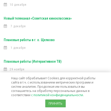
10 декабря
Новый телеканал «Советская киноклассика»
7 декабря
Плановые работы в г. о. Щелково
1 декабря
Плановые работы (Интерактивное ТВ)
29 ноября
Наш сайт обрабатывает Cookies для корректной работы
сайта в т.ч. с использованием метрических программ и
Плановые работы в г. Электросталь
систем аналитик. Продолжая им пользоваться вы
соглашаетесь на обработку персональных данных в
28 ноября
соответствии
с политикой конфиденциальности.
ПРИНЯТЬ
Изменение тарифов на услуги кабельного вещания