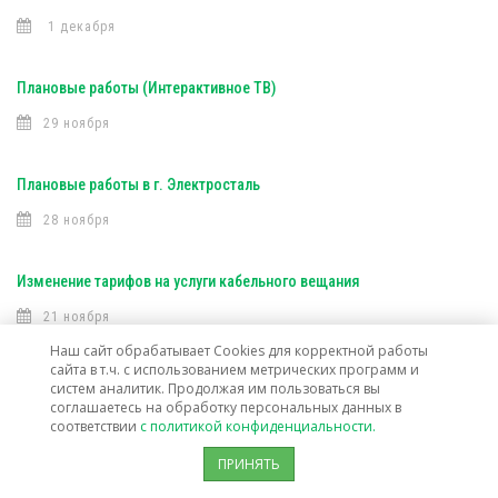
1 декабря
Плановые работы (Интерактивное ТВ)
29 ноября
Плановые работы в г. Электросталь
28 ноября
Изменение тарифов на услуги кабельного вещания
21 ноября
Наш сайт обрабатывает Cookies для корректной работы
сайта в т.ч. с использованием метрических программ и
Плановые работы в г. Старая Купавна
систем аналитик. Продолжая им пользоваться вы
соглашаетесь на обработку персональных данных в
16 ноября
соответствии
с политикой конфиденциальности.
ПРИНЯТЬ
Плановые работы (Интерактивное ТВ)