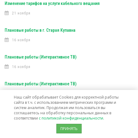
Изменение тарифов на услуги кабельного вещания
21 ноября
Плановые работы в г. Старая Купавна
16 ноября
Плановые работы (Интерактивное ТВ)
16 ноября
Плановые работы (Интерактивное ТВ)
7 ноября
Наш сайт обрабатывает Cookies для корректной работы
сайта в т.ч. с использованием метрических программ и
систем аналитик. Продолжая им пользоваться вы
Открыта техническая возможность подключения услуг связи в г. о.
соглашаетесь на обработку персональных данных в
соответствии
с политикой конфиденциальности.
Лосино-Петровский
ПРИНЯТЬ
30 октября