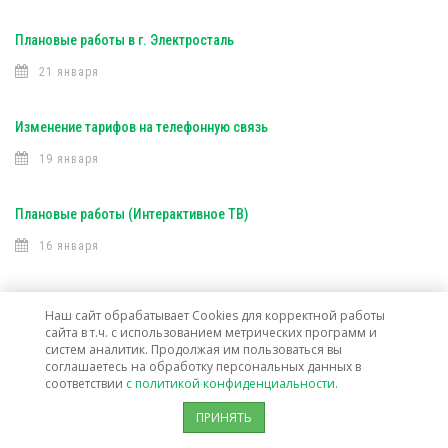
Плановые работы в г. Электросталь
21 января
Изменение тарифов на телефонную связь
19 января
Плановые работы (Интерактивное ТВ)
16 января
Квартальная профилактика (Телевидение)
Наш сайт обрабатывает Cookies для корректной работы
сайта в т.ч. с использованием метрических программ и
15 января
систем аналитик. Продолжая им пользоваться вы
соглашаетесь на обработку персональных данных в
соответствии
с политикой конфиденциальности.
Режим работы в новогодние праздники
ПРИНЯТЬ
24 декабря