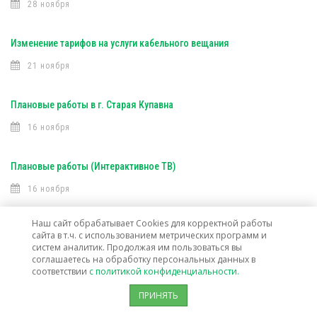
28 ноября
Изменение тарифов на услуги кабельного вещания
21 ноября
Плановые работы в г. Старая Купавна
16 ноября
Плановые работы (Интерактивное ТВ)
16 ноября
Наш сайт обрабатывает Cookies для корректной работы
Плановые работы (Интерактивное ТВ)
сайта в т.ч. с использованием метрических программ и
систем аналитик. Продолжая им пользоваться вы
7 ноября
соглашаетесь на обработку персональных данных в
соответствии
с политикой конфиденциальности.
Открыта техническая возможность подключения услуг связи в г. о.
ПРИНЯТЬ
Лосино-Петровский