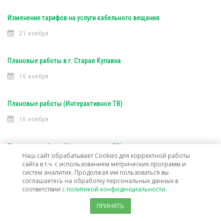
Изменение тарифов на услуги кабельного вещания
21 ноября
Плановые работы в г. Старая Купавна
16 ноября
Плановые работы (Интерактивное ТВ)
16 ноября
Плановые работы (Интерактивное ТВ)
Наш сайт обрабатывает Cookies для корректной работы
7 ноября
сайта в т.ч. с использованием метрических программ и
систем аналитик. Продолжая им пользоваться вы
соглашаетесь на обработку персональных данных в
соответствии
с политикой конфиденциальности.
Открыта техническая возможность подключения услуг связи в г. о.
Лосино-Петровский
ПРИНЯТЬ