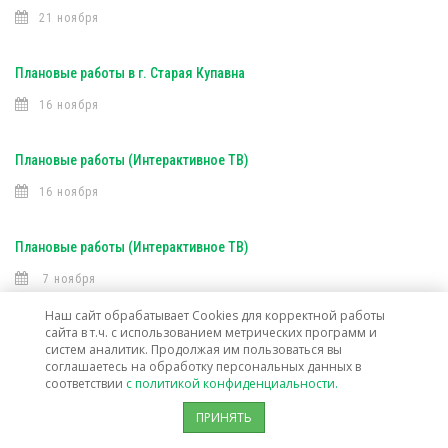
21 ноября
Плановые работы в г. Старая Купавна
16 ноября
Плановые работы (Интерактивное ТВ)
16 ноября
Плановые работы (Интерактивное ТВ)
7 ноября
Наш сайт обрабатывает Cookies для корректной работы
сайта в т.ч. с использованием метрических программ и
Открыта техническая возможность подключения услуг связи в г. о.
систем аналитик. Продолжая им пользоваться вы
Лосино-Петровский
соглашаетесь на обработку персональных данных в
соответствии
с политикой конфиденциальности.
30 октября
ПРИНЯТЬ