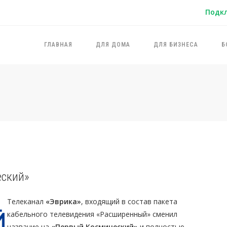
Подк
ГЛАВНАЯ
ДЛЯ ДОМА
ДЛЯ БИЗНЕСА
Б
еский»
Телеканал
«Эврика»
, входящий в состав пакета
кабельного телевидения «Расширенный» сменил
название на
«Первый Космический»
и полностью