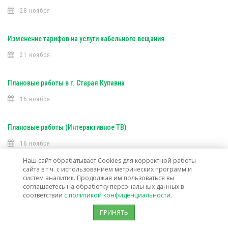
28 ноября
Изменение тарифов на услуги кабельного вещания
21 ноября
Плановые работы в г. Старая Купавна
16 ноября
Плановые работы (Интерактивное ТВ)
16 ноября
Наш сайт обрабатывает Cookies для корректной работы
сайта в т.ч. с использованием метрических программ и
Плановые работы (Интерактивное ТВ)
систем аналитик. Продолжая им пользоваться вы
соглашаетесь на обработку персональных данных в
7 ноября
соответствии
с политикой конфиденциальности.
ПРИНЯТЬ
Открыта техническая возможность подключения услуг связи в г. о.