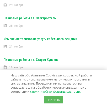
29 ноября
Плановые работы в г. Электросталь
28 ноября
Изменение тарифов на услуги кабельного вещания
21 ноября
Плановые работы в г. Старая Купавна
16 ноября
Наш сайт обрабатывает Cookies для корректной работы
сайта в т.ч. с использованием метрических программ и
Плановые работы (Интерактивное ТВ)
систем аналитик. Продолжая им пользоваться вы
соглашаетесь на обработку персональных данных в
16 ноября
соответствии
с политикой конфиденциальности.
ПРИНЯТЬ
Плановые работы (Интерактивное ТВ)