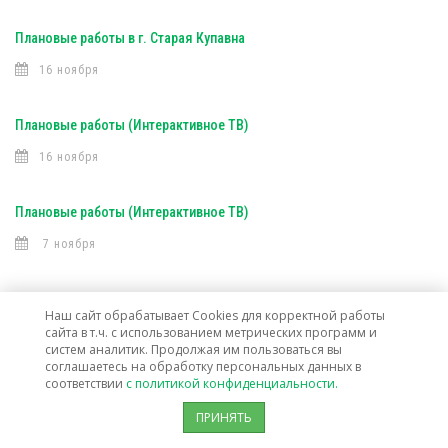
Плановые работы в г. Старая Купавна
16 ноября
Плановые работы (Интерактивное ТВ)
16 ноября
Плановые работы (Интерактивное ТВ)
7 ноября
Открыта техническая возможность подключения услуг связи в г. о.
Наш сайт обрабатывает Cookies для корректной работы
Лосино-Петровский
сайта в т.ч. с использованием метрических программ и
систем аналитик. Продолжая им пользоваться вы
30 октября
соглашаетесь на обработку персональных данных в
соответствии
с политикой конфиденциальности.
ПРИНЯТЬ
Режим работы офисов клиентского обслуживания в праздничные