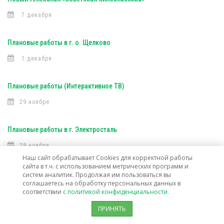
7 декабря
Плановые работы в г. о. Щелково
1 декабря
Плановые работы (Интерактивное ТВ)
29 ноября
Плановые работы в г. Электросталь
28 ноября
Наш сайт обрабатывает Cookies для корректной работы
сайта в т.ч. с использованием метрических программ и
Изменение тарифов на услуги кабельного вещания
систем аналитик. Продолжая им пользоваться вы
соглашаетесь на обработку персональных данных в
21 ноября
соответствии
с политикой конфиденциальности.
ПРИНЯТЬ
Плановые работы в г. Старая Купавна