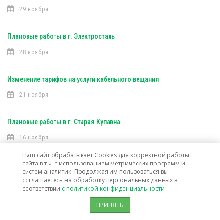
29 ноября
Плановые работы в г. Электросталь
28 ноября
Изменение тарифов на услуги кабельного вещания
21 ноября
Плановые работы в г. Старая Купавна
16 ноября
Наш сайт обрабатывает Cookies для корректной работы
сайта в т.ч. с использованием метрических программ и
Плановые работы (Интерактивное ТВ)
систем аналитик. Продолжая им пользоваться вы
соглашаетесь на обработку персональных данных в
16 ноября
соответствии
с политикой конфиденциальности.
ПРИНЯТЬ
Плановые работы (Интерактивное ТВ)