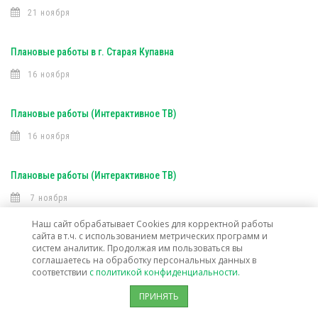
21 ноября
Плановые работы в г. Старая Купавна
16 ноября
Плановые работы (Интерактивное ТВ)
16 ноября
Плановые работы (Интерактивное ТВ)
7 ноября
Наш сайт обрабатывает Cookies для корректной работы
сайта в т.ч. с использованием метрических программ и
Открыта техническая возможность подключения услуг связи в г. о.
систем аналитик. Продолжая им пользоваться вы
Лосино-Петровский
соглашаетесь на обработку персональных данных в
соответствии
с политикой конфиденциальности.
30 октября
ПРИНЯТЬ