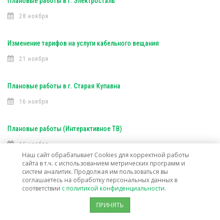
Плановые работы в г. Электросталь
28 ноября
Изменение тарифов на услуги кабельного вещания
21 ноября
Плановые работы в г. Старая Купавна
16 ноября
Плановые работы (Интерактивное ТВ)
16 ноября
Наш сайт обрабатывает Cookies для корректной работы
сайта в т.ч. с использованием метрических программ и
Плановые работы (Интерактивное ТВ)
систем аналитик. Продолжая им пользоваться вы
соглашаетесь на обработку персональных данных в
7 ноября
соответствии
с политикой конфиденциальности.
ПРИНЯТЬ
Открыта техническая возможность подключения услуг связи в г. о.