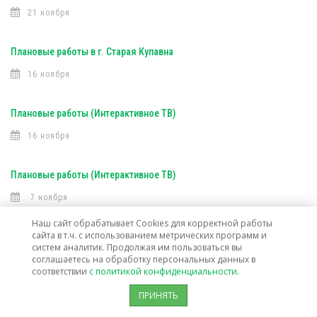
21 ноября
Плановые работы в г. Старая Купавна
16 ноября
Плановые работы (Интерактивное ТВ)
16 ноября
Плановые работы (Интерактивное ТВ)
7 ноября
Наш сайт обрабатывает Cookies для корректной работы
сайта в т.ч. с использованием метрических программ и
Открыта техническая возможность подключения услуг связи в г. о.
систем аналитик. Продолжая им пользоваться вы
Лосино-Петровский
соглашаетесь на обработку персональных данных в
соответствии
с политикой конфиденциальности.
30 октября
ПРИНЯТЬ