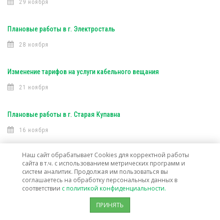
29 ноября
Плановые работы в г. Электросталь
28 ноября
Изменение тарифов на услуги кабельного вещания
21 ноября
Плановые работы в г. Старая Купавна
16 ноября
Наш сайт обрабатывает Cookies для корректной работы
Плановые работы (Интерактивное ТВ)
сайта в т.ч. с использованием метрических программ и
систем аналитик. Продолжая им пользоваться вы
16 ноября
соглашаетесь на обработку персональных данных в
соответствии
с политикой конфиденциальности.
Плановые работы (Интерактивное ТВ)
ПРИНЯТЬ
7 ноября