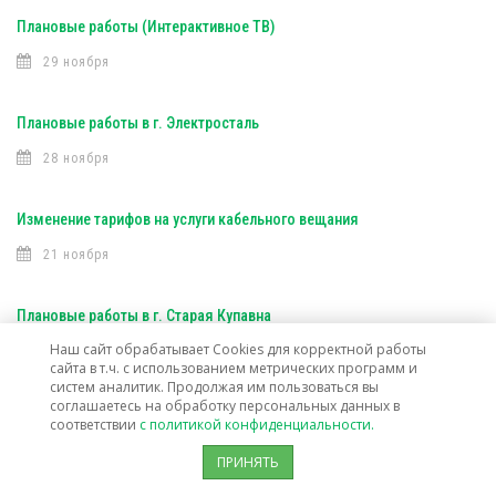
Плановые работы (Интерактивное ТВ)
29 ноября
Плановые работы в г. Электросталь
28 ноября
Изменение тарифов на услуги кабельного вещания
21 ноября
Плановые работы в г. Старая Купавна
Наш сайт обрабатывает Cookies для корректной работы
16 ноября
сайта в т.ч. с использованием метрических программ и
систем аналитик. Продолжая им пользоваться вы
соглашаетесь на обработку персональных данных в
Плановые работы (Интерактивное ТВ)
соответствии
с политикой конфиденциальности.
16 ноября
ПРИНЯТЬ