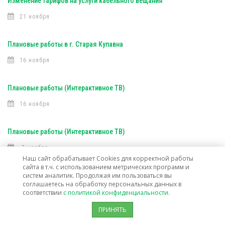
Изменение тарифов на услуги кабельного вещания
21 ноября
Плановые работы в г. Старая Купавна
16 ноября
Плановые работы (Интерактивное ТВ)
16 ноября
Плановые работы (Интерактивное ТВ)
7 ноября
Наш сайт обрабатывает Cookies для корректной работы
сайта в т.ч. с использованием метрических программ и
Открыта техническая возможность подключения услуг связи в г. о.
систем аналитик. Продолжая им пользоваться вы
соглашаетесь на обработку персональных данных в
Лосино-Петровский
соответствии
с политикой конфиденциальности.
30 октября
ПРИНЯТЬ