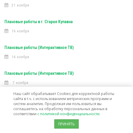
21 ноября
Плановые работы в г. Старая Купавна
16 ноября
Плановые работы (Интерактивное ТВ)
16 ноября
Плановые работы (Интерактивное ТВ)
7 ноября
Наш сайт обрабатывает Cookies для корректной работы
сайта в т.ч. с использованием метрических программ и
Открыта техническая возможность подключения услуг связи в г. о.
систем аналитик. Продолжая им пользоваться вы
Лосино-Петровский
соглашаетесь на обработку персональных данных в
соответствии
с политикой конфиденциальности.
30 октября
ПРИНЯТЬ