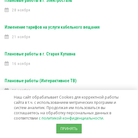
Плановые работы в г. Электросталь
28 ноября
Изменение тарифов на услуги кабельного вещания
21 ноября
Плановые работы в г. Старая Купавна
16 ноября
Плановые работы (Интерактивное ТВ)
16 ноября
Наш сайт обрабатывает Cookies для корректной работы
сайта в т.ч. с использованием метрических программ и
Плановые работы (Интерактивное ТВ)
систем аналитик. Продолжая им пользоваться вы
соглашаетесь на обработку персональных данных в
7 ноября
соответствии
с политикой конфиденциальности.
ПРИНЯТЬ
Открыта техническая возможность подключения услуг связи в г. о.