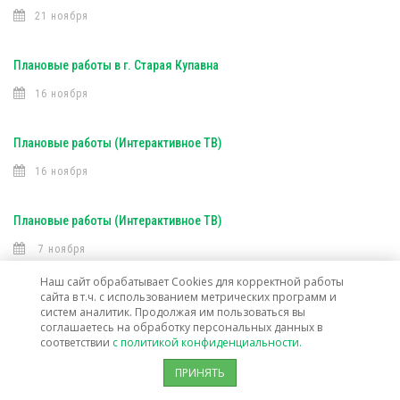
21 ноября
Плановые работы в г. Старая Купавна
16 ноября
Плановые работы (Интерактивное ТВ)
16 ноября
Плановые работы (Интерактивное ТВ)
7 ноября
Наш сайт обрабатывает Cookies для корректной работы
сайта в т.ч. с использованием метрических программ и
Открыта техническая возможность подключения услуг связи в г. о.
систем аналитик. Продолжая им пользоваться вы
Лосино-Петровский
соглашаетесь на обработку персональных данных в
соответствии
с политикой конфиденциальности.
30 октября
ПРИНЯТЬ