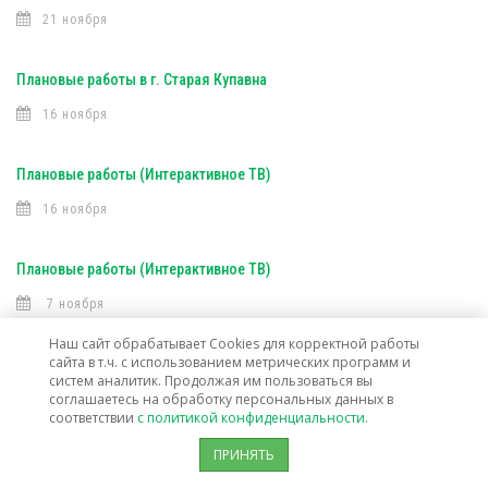
21 ноября
Плановые работы в г. Старая Купавна
16 ноября
Плановые работы (Интерактивное ТВ)
16 ноября
Плановые работы (Интерактивное ТВ)
7 ноября
Наш сайт обрабатывает Cookies для корректной работы
сайта в т.ч. с использованием метрических программ и
Открыта техническая возможность подключения услуг связи в г. о.
систем аналитик. Продолжая им пользоваться вы
Лосино-Петровский
соглашаетесь на обработку персональных данных в
соответствии
с политикой конфиденциальности.
30 октября
ПРИНЯТЬ