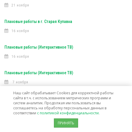
21 ноября
Плановые работы в г. Старая Купавна
16 ноября
Плановые работы (Интерактивное ТВ)
16 ноября
Плановые работы (Интерактивное ТВ)
7 ноября
Наш сайт обрабатывает Cookies для корректной работы
сайта в т.ч. с использованием метрических программ и
Открыта техническая возможность подключения услуг связи в г. о.
систем аналитик. Продолжая им пользоваться вы
Лосино-Петровский
соглашаетесь на обработку персональных данных в
соответствии
с политикой конфиденциальности.
30 октября
ПРИНЯТЬ