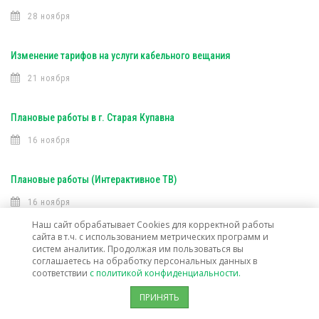
28 ноября
Изменение тарифов на услуги кабельного вещания
21 ноября
Плановые работы в г. Старая Купавна
16 ноября
Плановые работы (Интерактивное ТВ)
16 ноября
Наш сайт обрабатывает Cookies для корректной работы
сайта в т.ч. с использованием метрических программ и
Плановые работы (Интерактивное ТВ)
систем аналитик. Продолжая им пользоваться вы
соглашаетесь на обработку персональных данных в
7 ноября
соответствии
с политикой конфиденциальности.
ПРИНЯТЬ
Открыта техническая возможность подключения услуг связи в г. о.