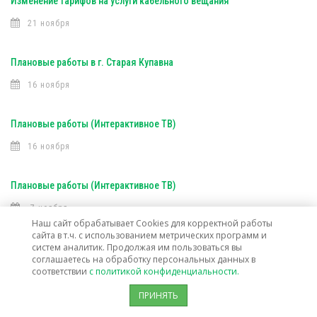
Изменение тарифов на услуги кабельного вещания
21 ноября
Плановые работы в г. Старая Купавна
16 ноября
Плановые работы (Интерактивное ТВ)
16 ноября
Плановые работы (Интерактивное ТВ)
7 ноября
Наш сайт обрабатывает Cookies для корректной работы
сайта в т.ч. с использованием метрических программ и
Открыта техническая возможность подключения услуг связи в г. о.
систем аналитик. Продолжая им пользоваться вы
соглашаетесь на обработку персональных данных в
Лосино-Петровский
соответствии
с политикой конфиденциальности.
30 октября
ПРИНЯТЬ