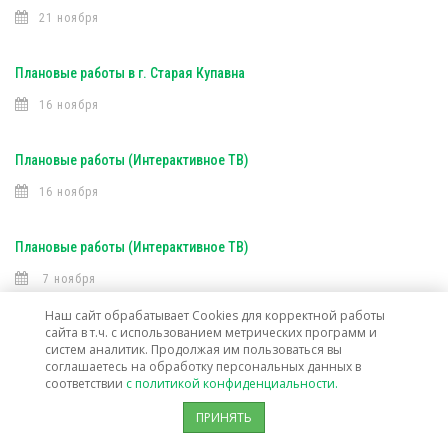
21 ноября
Плановые работы в г. Старая Купавна
16 ноября
Плановые работы (Интерактивное ТВ)
16 ноября
Плановые работы (Интерактивное ТВ)
7 ноября
Наш сайт обрабатывает Cookies для корректной работы
сайта в т.ч. с использованием метрических программ и
Открыта техническая возможность подключения услуг связи в г. о.
систем аналитик. Продолжая им пользоваться вы
Лосино-Петровский
соглашаетесь на обработку персональных данных в
соответствии
с политикой конфиденциальности.
30 октября
ПРИНЯТЬ