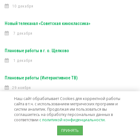
10 декабря
Новый телеканал «Советская киноклассика»
7 декабря
Плановые работы в г. о. Щелково
1 декабря
Плановые работы (Интерактивное ТВ)
29 ноября
Наш сайт обрабатывает Cookies для корректной работы
сайта в т.ч. с использованием метрических программ и
Плановые работы в г. Электросталь
систем аналитик. Продолжая им пользоваться вы
соглашаетесь на обработку персональных данных в
28 ноября
соответствии
с политикой конфиденциальности.
ПРИНЯТЬ
Изменение тарифов на услуги кабельного вещания